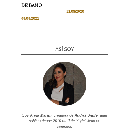
DE BAÑO
12/08/2020
08/08/2021
Necesarias
y
Estadísticas
Estas
ASÍ SOY
cookies no
son
opcionales.
Son
necesarias
para que
funcione la
web. Para
que
podamos
mejorar la
funcionalidad
y estructura
de la web, en
base a cómo
se usa la
Soy
Anna Martin
, creadora de
Addict Smile
, aquí
web.
publico desde 2010 mi "Life Style" lleno de
sonrisas: