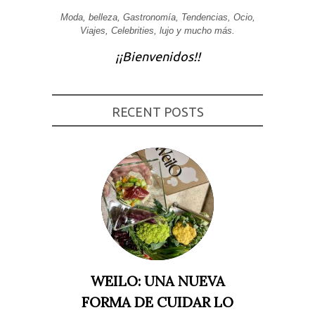
Experiencia
Moda, belleza, Gastronomía, Tendencias, Ocio,
Para que
Viajes, Celebrities, lujo y mucho más.
nuestra web
funcione lo
¡¡Bienvenidos!!
mejor posible
durante tu
visita. Si
rechaza estas
cookies,
RECENT POSTS
algunas
funcionalidades
desaparecerán
de la web.
Marketing
Al compartir tus
intereses y
comportamiento
mientras visitas
nuestro sitio,
aumentas la
posibilidad de
ver contenido y
WEILO: UNA NUEVA
ofertas
personalizados.
FORMA DE CUIDAR LO