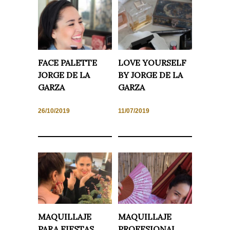
Experiencia
Para que
nuestra web
funcione lo
mejor posible
durante tu
visita. Si
FACE PALETTE
LOVE YOURSELF
rechaza estas
JORGE DE LA
BY JORGE DE LA
cookies,
algunas
GARZA
GARZA
funcionalidades
desaparecerán
de la web.
26/10/2019
11/07/2019
Marketing
Al compartir tus
intereses y
comportamiento
mientras visitas
nuestro sitio,
aumentas la
posibilidad de
ver contenido y
ofertas
personalizados.
MAQUILLAJE
MAQUILLAJE
PARA FIESTAS
PROFESIONAL