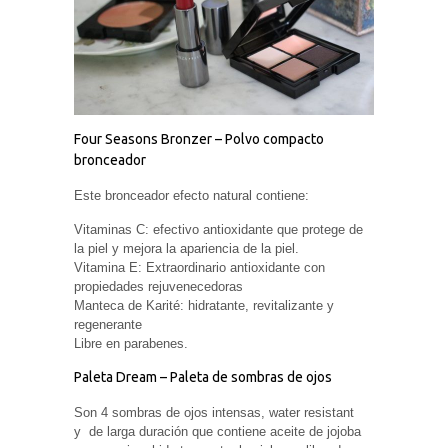
Experiencia
Para que
nuestra web
funcione lo
mejor posible
durante tu
visita. Si
rechaza estas
Four Seasons Bronzer – Polvo compacto
cookies,
algunas
bronceador
funcionalidades
desaparecerán
Este bronceador efecto natural contiene:
de la web.
Vitaminas C: efectivo antioxidante que protege de
la piel y mejora la apariencia de la piel.
Marketing
Vitamina E: Extraordinario antioxidante con
Al compartir tus
propiedades rejuvenecedoras
intereses y
Manteca de Karité: hidratante, revitalizante y
comportamiento
regenerante
mientras visitas
nuestro sitio,
Libre en parabenes.
aumentas la
posibilidad de
Paleta Dream – Paleta de sombras de ojos
ver contenido y
ofertas
Son 4 sombras de ojos intensas, water resistant
personalizados.
y
de larga duración que contiene aceite de jojoba