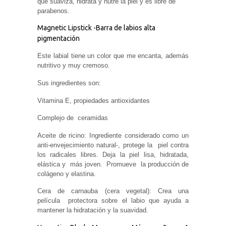
que suaviza, hidrata y nutre la piel y es libre de
parabenos.
Magnetic Lipstick -Barra de labios alta
pigmentación
Este labial tiene un color que me encanta, además
nutritivo y muy cremoso.
Sus ingredientes son:
Vitamina E, propiedades antioxidantes
Complejo de
ceramidas
Aceite de ricino: Ingrediente considerado como un
anti-envejecimiento natural-, protege la
piel contra
los radicales
libres. Deja la piel lisa, hidratada,
elástica y
más joven.
Promueve
la producción de
colágeno y elastina.
Cera de carnauba (cera vegetal):
C
rea
una
película
protectora sobre el labio que ayuda a
mantener la hidratación y la suavidad.