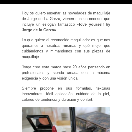
Hoy os quiero enseñar las novedades de maquillaje
de Jorge de La Garza, vienen con un neceser que
incluye un eslogan fantástico
«love yourself by
Jorge de la Garza»
.
Necesarias
y
Lo que quiere el reconocido maquillador es que nos
Estadísticas
Estas
queramos a nosotras mismas y qué mejor que
cookies no
cuidándonos y mimándonos con sus piezas de
son
maquillaje…
opcionales.
Son
Jorge creo esta marca hace 20 años pensando en
necesarias
para que
profesionales y siendo creada con la máxima
funcione la
exigencia y con una visión única.
web. Para
que
Siempre propone en sus fórmulas, texturas
podamos
mejorar la
innovadoras, fácil aplicación, cuidado de la piel,
funcionalidad
colores de tendencia y duración y confort.
y estructura
de la web, en
base a cómo
se usa la
web.