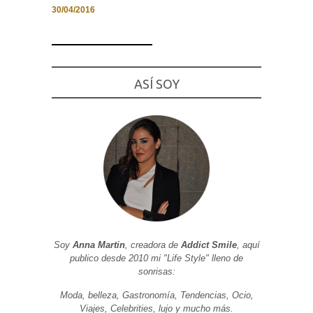
30/04/2016
Necesarias
ASÍ SOY
y
Estadísticas
Estas
cookies no
son
opcionales.
Son
necesarias
para que
funcione la
web. Para
que
podamos
mejorar la
funcionalidad
y estructura
Soy
Anna Martin
, creadora de
Addict Smile
, aquí
de la web, en
publico desde 2010 mi "Life Style" lleno de
base a cómo
sonrisas:
se usa la
web.
Moda, belleza, Gastronomía, Tendencias, Ocio,
Viajes, Celebrities, lujo y mucho más.