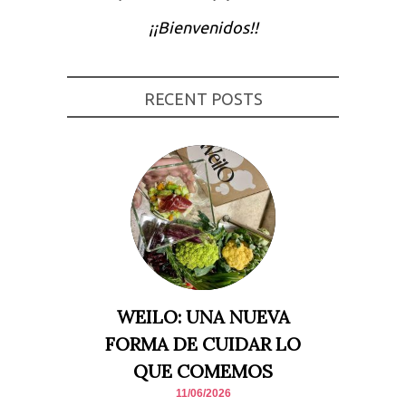
Experiencia
¡¡Bienvenidos!!
Para que
nuestra web
funcione lo
mejor posible
durante tu
RECENT POSTS
visita. Si
rechaza estas
cookies,
algunas
funcionalidades
desaparecerán
de la web.
Marketing
Al compartir tus
intereses y
comportamiento
mientras visitas
nuestro sitio,
WEILO: UNA NUEVA
aumentas la
posibilidad de
FORMA DE CUIDAR LO
ver contenido y
ofertas
QUE COMEMOS
personalizados.
11/06/2026