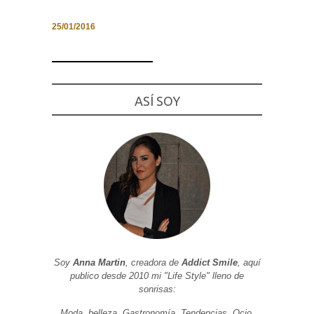
25/01/2016
Necesarias
y
Estadísticas
ASÍ SOY
Estas
cookies no
son
opcionales.
Son
necesarias
para que
funcione la
web. Para
que
podamos
mejorar la
funcionalidad
y estructura
de la web, en
Soy
Anna Martin
, creadora de
Addict Smile
, aquí
base a cómo
publico desde 2010 mi "Life Style" lleno de
se usa la
web.
sonrisas:
Moda, belleza, Gastronomía, Tendencias, Ocio,