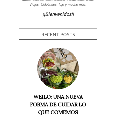
Viajes, Celebrities, lujo y mucho más.
Experiencia
Para que
¡¡Bienvenidos!!
nuestra web
funcione lo
mejor posible
durante tu
visita. Si
rechaza estas
RECENT POSTS
cookies,
algunas
funcionalidades
desaparecerán
de la web.
Marketing
Al compartir tus
intereses y
comportamiento
mientras visitas
nuestro sitio,
aumentas la
WEILO: UNA NUEVA
posibilidad de
ver contenido y
FORMA DE CUIDAR LO
ofertas
personalizados.
QUE COMEMOS