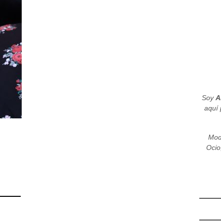
Soy
A
aquí 
Mod
Ocio