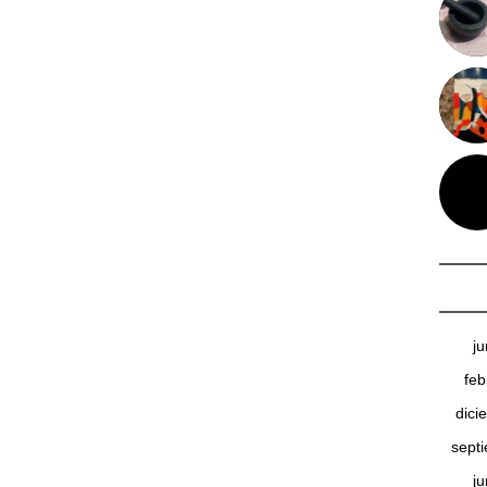
j
feb
dici
sept
j