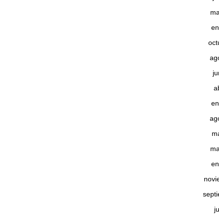
ma
en
oct
ag
j
a
en
ag
m
ma
en
novi
sept
j