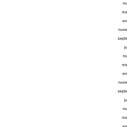
m
ma
en
novi
sept
j
m
ma
en
novi
sept
j
m
ma
en