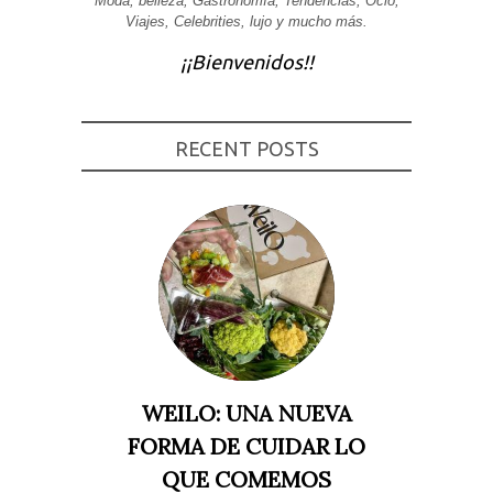
Moda, belleza, Gastronomía, Tendencias, Ocio,
Viajes, Celebrities, lujo y mucho más.
Experiencia
Para que
¡¡Bienvenidos!!
nuestra web
funcione lo
mejor posible
durante tu
visita. Si
rechaza estas
RECENT POSTS
cookies,
algunas
funcionalidades
desaparecerán
de la web.
Marketing
Al compartir tus
intereses y
comportamiento
mientras visitas
nuestro sitio,
aumentas la
WEILO: UNA NUEVA
posibilidad de
ver contenido y
FORMA DE CUIDAR LO
ofertas
personalizados.
QUE COMEMOS