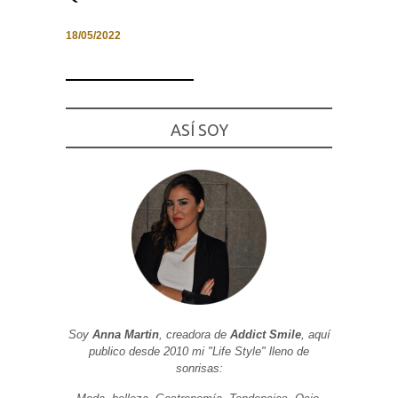
18/05/2022
Necesarias
y
Estadísticas
ASÍ SOY
Estas
cookies no
son
opcionales.
Son
necesarias
para que
funcione la
web. Para
que
podamos
mejorar la
funcionalidad
y estructura
de la web, en
Soy
Anna Martin
, creadora de
Addict Smile
, aquí
base a cómo
se usa la
publico desde 2010 mi "Life Style" lleno de
web.
sonrisas: