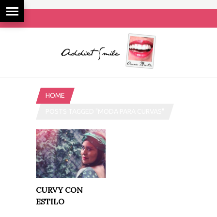
HOME
POSTS TAGGED "MODA PARA CURVAS"
CURVY CON
ESTILO