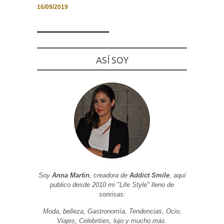
16/09/2019
Necesarias
ASÍ SOY
y
Estadísticas
Estas
cookies no
son
opcionales.
Son
necesarias
para que
funcione la
web. Para
que
podamos
mejorar la
funcionalidad
y estructura
Soy
Anna Martin
, creadora de
Addict Smile
, aquí
de la web, en
publico desde 2010 mi "Life Style" lleno de
base a cómo
sonrisas:
se usa la
web.
Moda, belleza, Gastronomía, Tendencias, Ocio,
Viajes, Celebrities, lujo y mucho más.