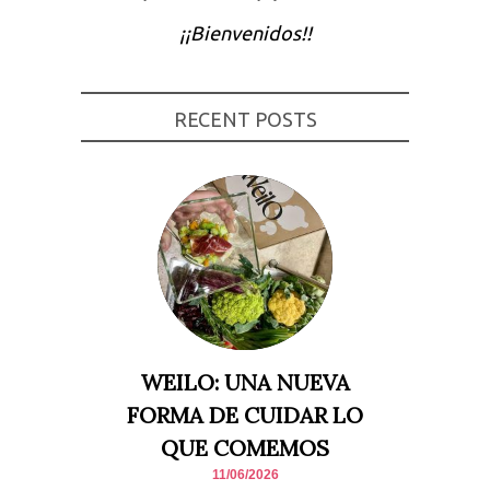
Experiencia
¡¡Bienvenidos!!
Para que
nuestra web
funcione lo
mejor posible
durante tu
RECENT POSTS
visita. Si
rechaza estas
cookies,
algunas
funcionalidades
desaparecerán
de la web.
Marketing
Al compartir tus
intereses y
comportamiento
mientras visitas
nuestro sitio,
WEILO: UNA NUEVA
aumentas la
posibilidad de
FORMA DE CUIDAR LO
ver contenido y
ofertas
QUE COMEMOS
personalizados.
11/06/2026