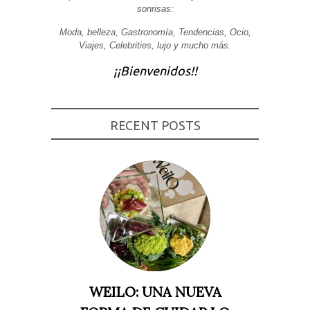
sonrisas:
Experiencia
Para que
Moda, belleza, Gastronomía, Tendencias, Ocio,
nuestra web
Viajes, Celebrities, lujo y mucho más.
funcione lo
mejor posible
durante tu
¡¡Bienvenidos!!
visita. Si
rechaza estas
cookies,
algunas
funcionalidades
RECENT POSTS
desaparecerán
de la web.
Marketing
Al compartir tus
intereses y
comportamiento
mientras visitas
nuestro sitio,
aumentas la
posibilidad de
ver contenido y
ofertas
WEILO: UNA NUEVA
personalizados.