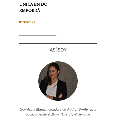
ÚNICA EN DO
EMPORDÀ
01/10/2023
Necesarias
y
Estadísticas
Estas
cookies no
son
ASÍ SOY
opcionales.
Son
necesarias
para que
funcione la
web. Para
que
podamos
mejorar la
funcionalidad
y estructura
de la web, en
base a cómo
se usa la
web.
Soy
Anna Martin
, creadora de
Addict Smile
, aquí
publico desde 2010 mi "Life Style" lleno de