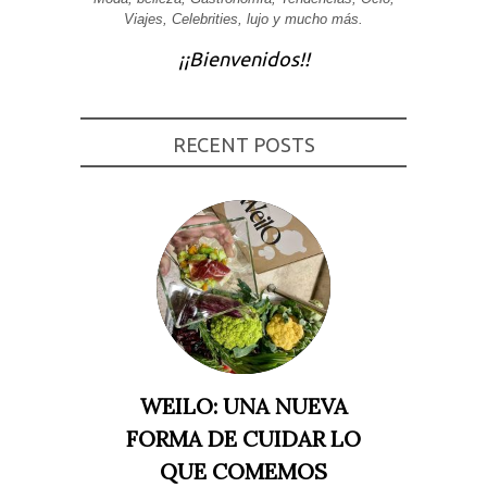
Viajes, Celebrities, lujo y mucho más.
Experiencia
Para que
¡¡Bienvenidos!!
nuestra web
funcione lo
mejor posible
durante tu
visita. Si
rechaza estas
RECENT POSTS
cookies,
algunas
funcionalidades
desaparecerán
de la web.
Marketing
Al compartir tus
intereses y
comportamiento
mientras visitas
nuestro sitio,
aumentas la
WEILO: UNA NUEVA
posibilidad de
ver contenido y
FORMA DE CUIDAR LO
ofertas
personalizados.
QUE COMEMOS