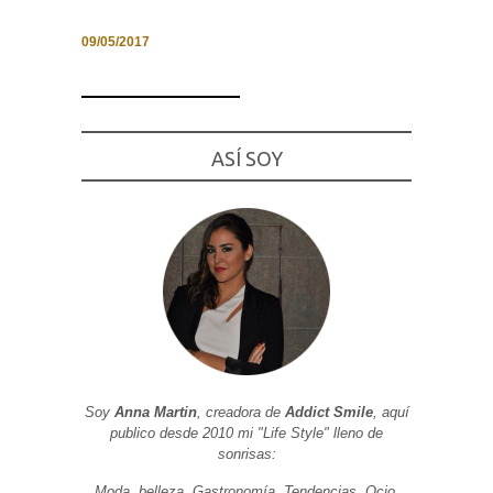
09/05/2017
Necesarias
y
Estadísticas
ASÍ SOY
Estas
cookies no
son
opcionales.
Son
necesarias
para que
funcione la
web. Para
que
podamos
mejorar la
funcionalidad
y estructura
de la web, en
Soy
Anna Martin
, creadora de
Addict Smile
, aquí
base a cómo
publico desde 2010 mi "Life Style" lleno de
se usa la
web.
sonrisas:
Moda, belleza, Gastronomía, Tendencias, Ocio,