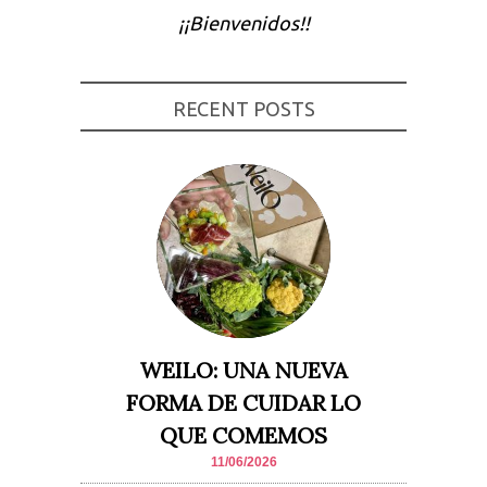
¡¡Bienvenidos!!
Experiencia
Para que
nuestra web
funcione lo
mejor posible
RECENT POSTS
durante tu
visita. Si
rechaza estas
cookies,
algunas
funcionalidades
desaparecerán
de la web.
Marketing
Al compartir tus
intereses y
comportamiento
mientras visitas
WEILO: UNA NUEVA
nuestro sitio,
aumentas la
FORMA DE CUIDAR LO
posibilidad de
ver contenido y
QUE COMEMOS
ofertas
personalizados.
11/06/2026