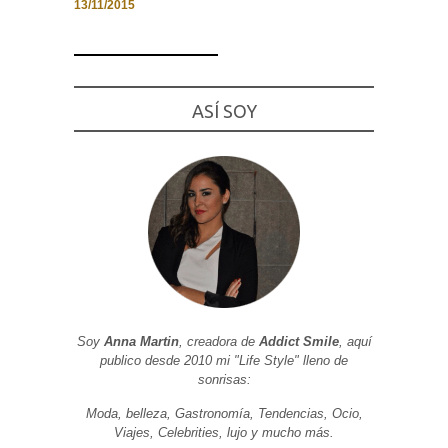
13/11/2015
Necesarias
ASÍ SOY
y
Estadísticas
Estas
cookies no
son
opcionales.
Son
necesarias
para que
funcione la
web. Para
que
podamos
mejorar la
funcionalidad
Soy
Anna Martin
, creadora de
Addict Smile
, aquí
y estructura
publico desde 2010 mi "Life Style" lleno de
de la web, en
base a cómo
sonrisas:
se usa la
web.
Moda, belleza, Gastronomía, Tendencias, Ocio,
Viajes, Celebrities, lujo y mucho más.