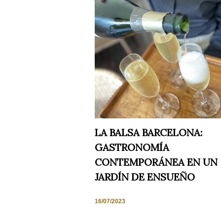
Necesarias
y
Estadísticas
Estas
cookies no
son
opcionales.
Son
LA BALSA BARCELONA:
necesarias
para que
GASTRONOMÍA
funcione la
web. Para
CONTEMPORÁNEA EN UN
que
JARDÍN DE ENSUEÑO
podamos
mejorar la
funcionalidad
y estructura
16/07/2023
de la web,
en base a