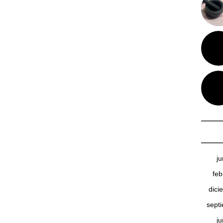
j
feb
dici
sept
j