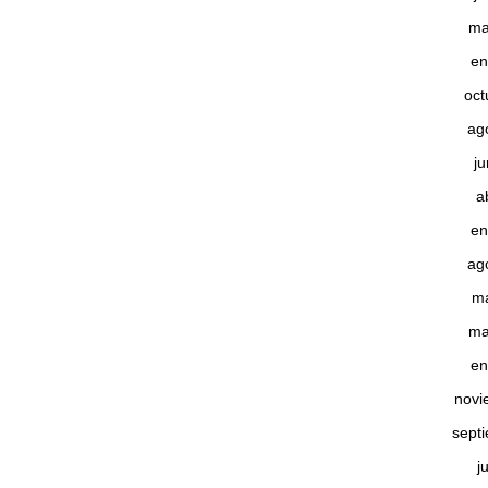
ma
en
oct
ag
j
a
en
ag
m
ma
en
novi
sept
j