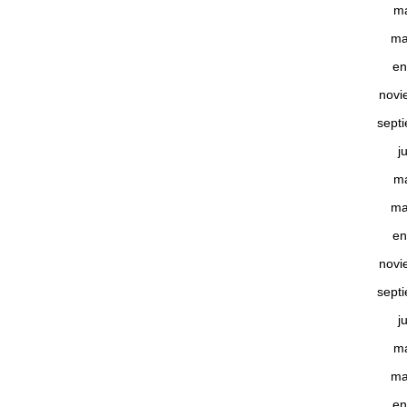
m
ma
en
novi
sept
j
m
ma
en
novi
sept
j
m
ma
en