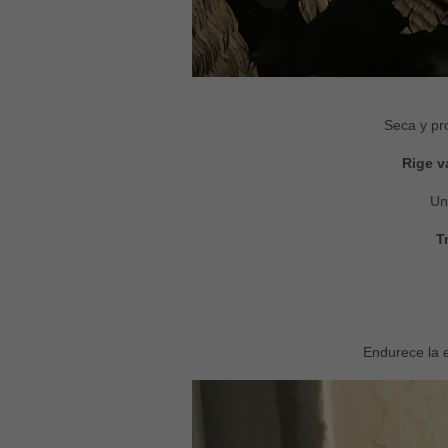
Seca y pr
Rige v
Uni
T
Endurece la e