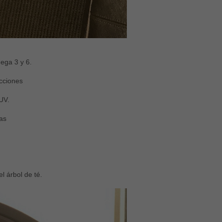
ega 3 y 6.
ecciones
 UV.
as
l árbol de té.