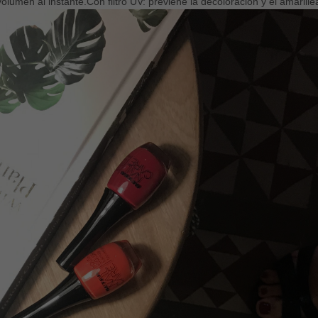
 volumen al instante.Con filtro UV: previene la decoloración y el amarill