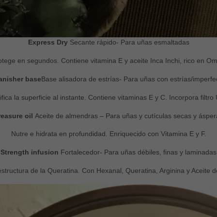
Experiencia
Para que
nuestra web
Express Dry
Secante rápido- Para uñas esmaltadas
funcione lo
mejor posible
durante tu
otege en segundos. Contiene vitamina E y aceite Inca Inchi, rico en Om
visita. Si
rechaza estas
anisher base
Base alisadora de estrías- Para uñas con estrías/imperf
cookies,
algunas
fica la superficie al instante. Contiene vitaminas E y C. Incorpora filtro
funcionalidades
desaparecerán
de la web.
reasure oil
Aceite de almendras – Para uñas y cutículas secas y ásper
Nutre e hidrata en profundidad. Enriquecido con Vitamina E y F.
Marketing
Strength infusion
Fortalecedor- Para uñas débiles, finas y laminadas
Al compartir tus
intereses y
comportamiento
structura de la Queratina. Con Hexanal, Queratina, Arginina y Aceite de
mientras visitas
nuestro sitio,
aumentas la
posibilidad de
ver contenido y
ofertas