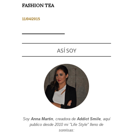
FASHION TEA
11/04/2015
Necesarias
y
Estadísticas
Estas
ASÍ SOY
cookies no
son
opcionales.
Son
necesarias
para que
funcione la
web. Para
que
podamos
mejorar la
funcionalidad
y estructura
de la web, en
base a cómo
se usa la
Soy
Anna Martin
, creadora de
Addict Smile
, aquí
web.
publico desde 2010 mi "Life Style" lleno de
sonrisas: