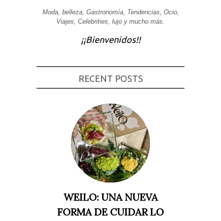
Experiencia
Moda, belleza, Gastronomía, Tendencias, Ocio,
Para que
Viajes, Celebrities, lujo y mucho más.
nuestra web
funcione lo
¡¡Bienvenidos!!
mejor posible
durante tu
visita. Si
rechaza estas
cookies,
RECENT POSTS
algunas
funcionalidades
desaparecerán
de la web.
Marketing
Al compartir tus
intereses y
comportamiento
mientras visitas
nuestro sitio,
aumentas la
posibilidad de
ver contenido y
WEILO: UNA NUEVA
ofertas
personalizados.
FORMA DE CUIDAR LO