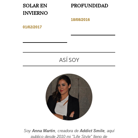
SOLAR EN
PROFUNDIDAD
INVIERNO
18/08/2016
01/02/2017
Necesarias
y
Estadísticas
Estas
cookies no
son
ASÍ SOY
opcionales.
Son
necesarias
para que
funcione la
web. Para
que
podamos
mejorar la
funcionalidad
y estructura
de la web, en
base a cómo
se usa la
web.
Soy
Anna Martin
, creadora de
Addict Smile
, aquí
publico desde 2010 mi "Life Style" lleno de