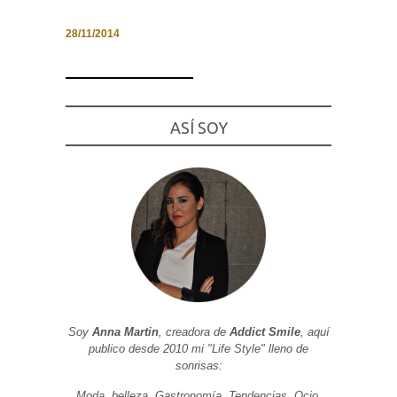
28/11/2014
Necesarias
y
Estadísticas
ASÍ SOY
Estas
cookies no
son
opcionales.
Son
necesarias
para que
funcione la
web. Para
que
podamos
mejorar la
funcionalidad
y estructura
de la web, en
Soy
Anna Martin
, creadora de
Addict Smile
, aquí
base a cómo
publico desde 2010 mi "Life Style" lleno de
se usa la
web.
sonrisas:
Moda, belleza, Gastronomía, Tendencias, Ocio,