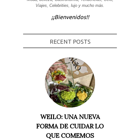
Viajes, Celebrities, lujo y mucho más.
Experiencia
Para que
¡¡Bienvenidos!!
nuestra web
funcione lo
mejor posible
durante tu
visita. Si
rechaza estas
RECENT POSTS
cookies,
algunas
funcionalidades
desaparecerán
de la web.
Marketing
Al compartir tus
intereses y
comportamiento
mientras visitas
nuestro sitio,
aumentas la
WEILO: UNA NUEVA
posibilidad de
ver contenido y
FORMA DE CUIDAR LO
ofertas
personalizados.
QUE COMEMOS