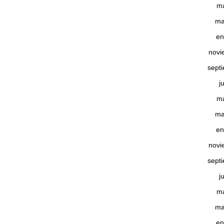
m
ma
en
novi
sept
j
m
ma
en
novi
sept
j
m
ma
en