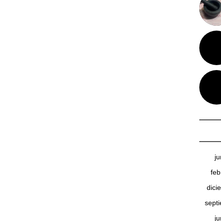
j
feb
dici
sept
j