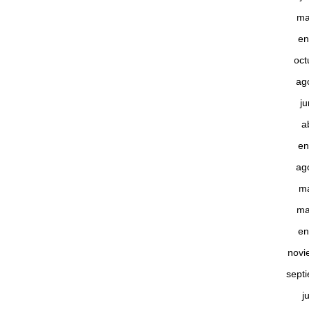
ma
en
oct
ag
j
a
en
ag
m
ma
en
novi
sept
j