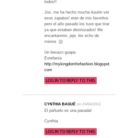
todos!!
Joo, me ha hecho mucha ilusión ver
esos zapatos! eran de mis favoritos
pero el año pasado los tuve que tirar
ya que estaban destrozados! Me
encantannnn, jeje, les echo de
menos :)))
Un besazo guapa
Estefanía
http://mykingdomforfashion.blogspot.
com
LOG IN TO REPLY TO THIS
CYNTHIA BAGUÉ
on 24/04/2011
El pañuelo es una pasada!
Cynthia.
LOG IN TO REPLY TO THIS