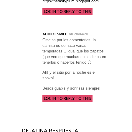
http://thetastyplum.blogspot.com
LOG IN TO REPLY TO THIS
ADDICT SMILE
on 28/04/2011
Gracias por los comentarios! la
camisa es de hace varias
temporadas… igual que los zapatos
(que veo que muchas coincidimos en
tenerlos o haberlos tenido 😉
Ah! y el sitio por la noche es el
shoko!
Besos guapis y sonrisas siempre!
LOG IN TO REPLY TO THIS
DEJA UNA RESPUESTA