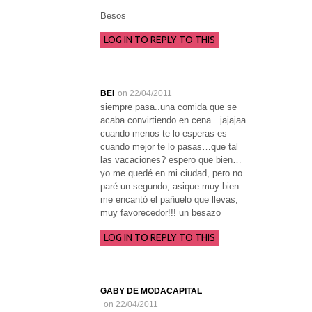
Besos
LOG IN TO REPLY TO THIS
BEI
on 22/04/2011
siempre pasa..una comida que se
acaba convirtiendo en cena…jajajaa
cuando menos te lo esperas es
cuando mejor te lo pasas…que tal
las vacaciones? espero que bien…
yo me quedé en mi ciudad, pero no
paré un segundo, asique muy bien…
me encantó el pañuelo que llevas,
muy favorecedor!!! un besazo
LOG IN TO REPLY TO THIS
GABY DE MODACAPITAL
on 22/04/2011