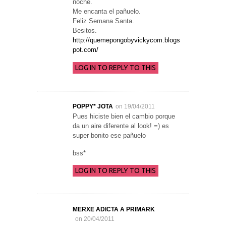
noche.
Me encanta el pañuelo.
Feliz Semana Santa.
Besitos.
http://quemepongobyvickycom.blogs
pot.com/
LOG IN TO REPLY TO THIS
POPPY* JOTA
on 19/04/2011
Pues hiciste bien el cambio porque
da un aire diferente al look! =) es
super bonito ese pañuelo
bss*
LOG IN TO REPLY TO THIS
MERXE ADICTA A PRIMARK
on 20/04/2011