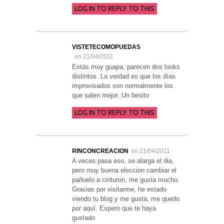
LOG IN TO REPLY TO THIS
VISTETECOMOPUEDAS
on 21/04/2011
Estás muy guapa, parecen dos looks
distintos. La verdad es que los días
improvisados son normalmente los
que salen mejor. Un besito
LOG IN TO REPLY TO THIS
RINCONCREACION
on 21/04/2011
A veces pasa eso, se alarga el dia,
pero muy buena eleccion cambiar el
pañuelo a cinturon, me gusta mucho.
Gracias por visitarme, he estado
viendo tu blog y me gusta, me quedo
por aquí. Espero que te haya
gustado