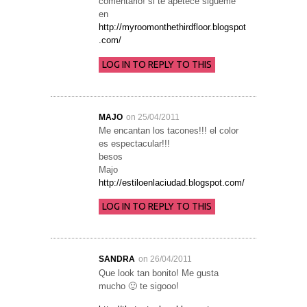
comentario! si te apetece sigueme
en
http://myroomonthethirdfloor.blogspot
.com/
LOG IN TO REPLY TO THIS
MAJO
on 25/04/2011
Me encantan los tacones!!! el color
es espectacular!!!
besos
Majo
http://estiloenlaciudad.blogspot.com/
LOG IN TO REPLY TO THIS
SANDRA
on 26/04/2011
Que look tan bonito! Me gusta
mucho 🙂 te sigooo!