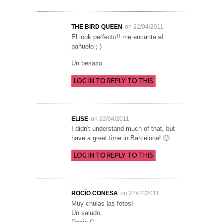
THE BIRD QUEEN
on 22/04/2011
El look perfecto!! me encanta el
pañuelo ; )
Un besazo
LOG IN TO REPLY TO THIS
ELISE
on 22/04/2011
I didn't understand much of that, but
have a great time in Barcelona! 🙂
LOG IN TO REPLY TO THIS
ROCÍO CONESA
on 22/04/2011
Muy chulas las fotos!
Un saludo,