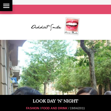
LOOK DAY ‘N’ NIGHT
FASHION
/
FOOD AND DRINK
/ 19/04/2011