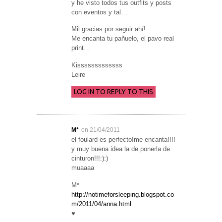
y he visto todos tus outfits y posts
con eventos y tal…
Mil gracias por seguir ahí!
Me encanta tu pañuelo, el pavo real
print…
Kisssssssssssss
Leire
LOG IN TO REPLY TO THIS
M*
on 21/04/2011
el foulard es perfecto!me encanta!!!!
y muy buena idea la de ponerla de
cinturon!!!:):)
muaaaa
M*
http://notimeforsleeping.blogspot.co
m/2011/04/anna.html
♥