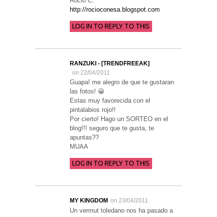
Rocio C.
http://rocioconesa.blogspot.com
LOG IN TO REPLY TO THIS
RANZUKI - [TRENDFREEAK]
on 22/04/2011
Guapa! me alegro de que te gustaran
las fotos! 😀
Estas muy favorecida con el
pintalabios rojo!!
Por cierto! Hago un SORTEO en el
blog!!! seguro que te gusta, te
apuntas??
MUAA
LOG IN TO REPLY TO THIS
MY KINGDOM
on 23/04/2011
Un vermut toledano nos ha pasado a