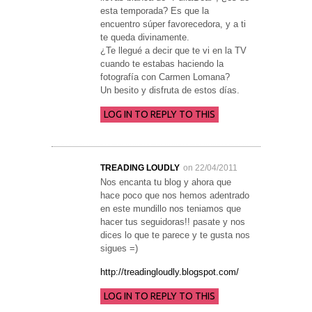
esta temporada? Es que la
encuentro súper favorecedora, y a ti
te queda divinamente.
¿Te llegué a decir que te vi en la TV
cuando te estabas haciendo la
fotografía con Carmen Lomana?
Un besito y disfruta de estos días.
LOG IN TO REPLY TO THIS
TREADING LOUDLY
on 22/04/2011
Nos encanta tu blog y ahora que
hace poco que nos hemos adentrado
en este mundillo nos teniamos que
hacer tus seguidoras!! pasate y nos
dices lo que te parece y te gusta nos
sigues =)
http://treadingloudly.blogspot.com/
LOG IN TO REPLY TO THIS