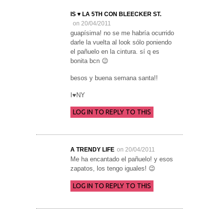
IS ♥ LA 5TH CON BLEECKER ST.
on 20/04/2011
guapísima! no se me habría ocurrido
darle la vuelta al look sólo poniendo
el pañuelo en la cintura. sí q es
bonita bcn 😉
besos y buena semana santa!!
I♥NY
LOG IN TO REPLY TO THIS
A TRENDY LIFE
on 20/04/2011
Me ha encantado el pañuelo! y esos
zapatos, los tengo iguales! 😉
LOG IN TO REPLY TO THIS