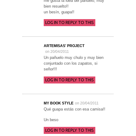
me gusta la idea del pañuelo, muy
bien resuelto!!
un besín, guapa!!
LOG IN TO REPLY TO THIS
ARTEMISAS' PROJECT
on 20/04/2011
Un pañuelo muy chulo y muy bien
conjuntado con los zapatos, si
señor!!!
LOG IN TO REPLY TO THIS
MY BOOK STYLE
on 20/04/2011
Qué guapa estás con esa camisa!!
Un beso
LOG IN TO REPLY TO THIS