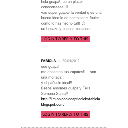
hola guapa! fue un placer
conocerteeee!!!!
vas super guapa! la verdad q es una
buena idea lo de combinar el foular
como lo has hecho tu!!! 😉
un besazo y buenas pascuas
LOG IN TO REPLY TO THIS
FABIOLA
on 20/04/2011
que guapa!!
me encantan tus zapatos!!!.. son
una monada!!
y el pañuelo ideal!!
Besos enormes guapa y Feliz
Semana Santa!!
http://ilmiopiccolocapricciobyfabiola.
blogspot.com/
LOG IN TO REPLY TO THIS