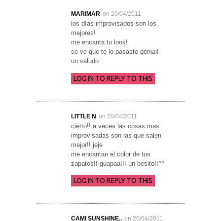
MARIMAR
on 20/04/2011
los días improvisados son los
mejores!
me encanta tu look!
se ve que te lo pasaste genial!
un saludo
LOG IN TO REPLY TO THIS
LITTLE N
on 20/04/2011
cierto!! a veces las cosas mas
improvisadas son las que salen
mejor!! jeje
me encantan el color de tus
zapatos!! guapaa!!! un besito!!^^
LOG IN TO REPLY TO THIS
CAMI SUNSHINE..
on 20/04/2011