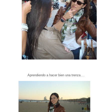
Experiencia
Para que
nuestra web
funcione lo
mejor posible
durante tu
visita. Si
rechaza estas
cookies,
algunas
funcionalidades
desaparecerán
de la web.
Marketing
Al compartir tus
intereses y
Aprendiendo a hacer bien una trenza….
comportamiento
mientras visitas
nuestro sitio,
aumentas la
posibilidad de
ver contenido y
ofertas
personalizados.