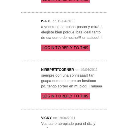
ISA G.
on 19/04/2011
a veces estas cosas pasan y mira!!!
elegiste bien porque ibas ideal tanto
de dia como de noche!!! un saludo!!!
LOG IN TO REPLY TO THIS
NIREPETITCORNER
on 19/04/2011
siempre con una sonrisaaa!! tan
guapa como siempre un besitooo
pd. tengo sorteo en mi blog!!! muaaa
LOG IN TO REPLY TO THIS
VICKY
on 19/04/2011
Vestuario apropiado para el día y