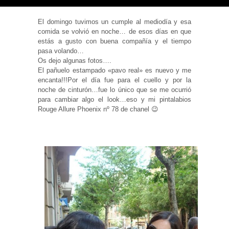
El domingo tuvimos un cumple al mediodía y esa
comida se volvió en noche… de esos días en que
estás a gusto con buena compañía y el tiempo
pasa volando…
Necesarias
Os dejo algunas fotos….
y
Estadísticas
El pañuelo estampado «pavo real» es nuevo y me
Estas
encanta!!!Por el día fue para el cuello y por la
cookies no
noche de cinturón…fue lo único que se me ocurrió
son
para cambiar algo el look…eso y mi pintalabios
opcionales.
Son
Rouge Allure Phoenix nº 78 de chanel 😉
necesarias
para que
funcione la
web. Para
que
podamos
mejorar la
funcionalidad
y estructura
de la web, en
base a cómo
se usa la
web.