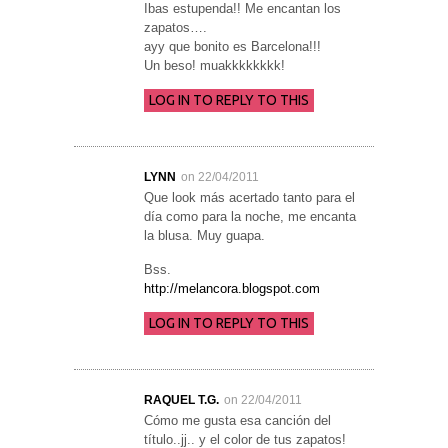
Ibas estupenda!! Me encantan los
zapatos….
ayy que bonito es Barcelona!!!
Un beso! muakkkkkkkk!
LOG IN TO REPLY TO THIS
LYNN
on 22/04/2011
Que look más acertado tanto para el
día como para la noche, me encanta
la blusa. Muy guapa.
Bss.
http://melancora.blogspot.com
LOG IN TO REPLY TO THIS
RAQUEL T.G.
on 22/04/2011
Cómo me gusta esa canción del
título..jj.. y el color de tus zapatos!