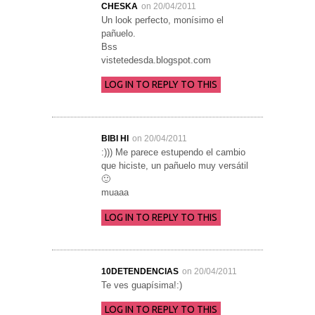
CHESKA
on 20/04/2011
Un look perfecto, monísimo el
pañuelo.
Bss
vistetedesda.blogspot.com
LOG IN TO REPLY TO THIS
BIBI HI
on 20/04/2011
:))) Me parece estupendo el cambio
que hiciste, un pañuelo muy versátil
🙂
muaaa
LOG IN TO REPLY TO THIS
10DETENDENCIAS
on 20/04/2011
Te ves guapísima!:)
LOG IN TO REPLY TO THIS