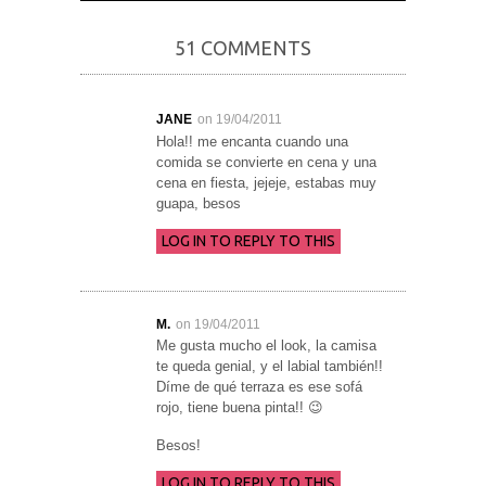
51 COMMENTS
JANE
on 19/04/2011
Hola!! me encanta cuando una
comida se convierte en cena y una
cena en fiesta, jejeje, estabas muy
guapa, besos
LOG IN TO REPLY TO THIS
M.
on 19/04/2011
Me gusta mucho el look, la camisa
te queda genial, y el labial también!!
Díme de qué terraza es ese sofá
rojo, tiene buena pinta!! 😉
Besos!
LOG IN TO REPLY TO THIS