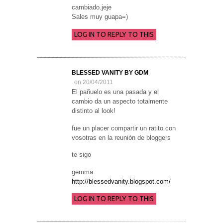
cambiado.jeje
Sales muy guapa=)
LOG IN TO REPLY TO THIS
BLESSED VANITY BY GDM
on 20/04/2011
El pañuelo es una pasada y el
cambio da un aspecto totalmente
distinto al look!
fue un placer compartir un ratito con
vosotras en la reunión de bloggers
te sigo
gemma
http://blessedvanity.blogspot.com/
LOG IN TO REPLY TO THIS