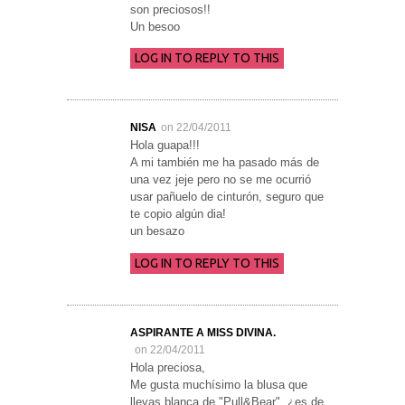
son preciosos!!
Un besoo
LOG IN TO REPLY TO THIS
NISA
on 22/04/2011
Hola guapa!!!
A mi también me ha pasado más de
una vez jeje pero no se me ocurrió
usar pañuelo de cinturón, seguro que
te copio algún dia!
un besazo
LOG IN TO REPLY TO THIS
ASPIRANTE A MISS DIVINA.
on 22/04/2011
Hola preciosa,
Me gusta muchísimo la blusa que
llevas blanca de "Pull&Bear", ¿es de