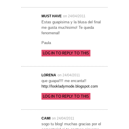
MUST HAVE
on 24/04/2011
Estas guapisima y la blusa del final
me gusta muchisimo! Te queda
fenomenal!
Paula
LOG IN TO REPLY TO THIS
LORENA
on 24/04/2011
que guapa!!!! me encanta!!
http://lookladymode.blogspot.com
LOG IN TO REPLY TO THIS
CAMI
on 24/04/2011
sogo tu blog! muchas gracias por el