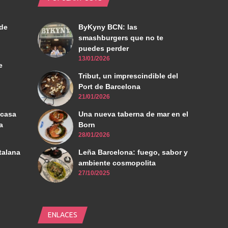
de
ByKyny BCN: las
smashburgers que no te
puedes perder
13/01/2026
e
Tribut, un imprescindible del
Port de Barcelona
21/01/2026
 casa
Una nueva taberna de mar en el
a
Born
28/01/2026
talana
Leña Barcelona: fuego, sabor y
ambiente cosmopolita
27/10/2025
ENLACES