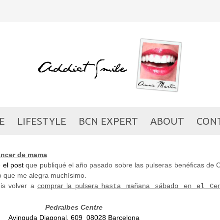
ATE AL ROSA, PULSERA 
EL CÁNCER DE MAMA
FASHION
/
SHOPPING
/ 18/10/2013
E
LIFESTYLE
BCN EXPERT
ABOUT
CON
Cáncer de mama
e
el post
que publiqué el año pasado sobre las pulseras benéficas de C
ho que me alegra muchísimo.
is volver a
comprar la pulsera
hasta mañana sábado en el Ce
Pedralbes Centre
Avinguda Diagonal, 609 08028 Barcelona