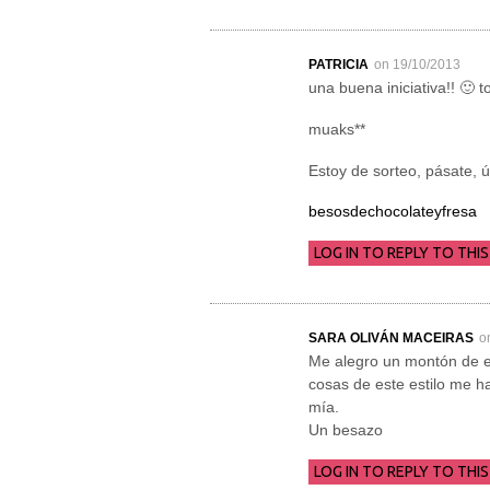
PATRICIA
on 19/10/2013
una buena iniciativa!! 🙂 
muaks**
Estoy de sorteo, pásate, ú
besosdechocolateyfresa
LOG IN TO REPLY TO THIS
SARA OLIVÁN MACEIRAS
o
Me alegro un montón de es
cosas de este estilo me h
mía.
Un besazo
LOG IN TO REPLY TO THIS