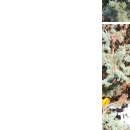
cómo se usa
la web.
Experiencia
Para que
nuestra web
funcione lo
mejor posible
durante tu
visita. Si
rechaza estas
cookies,
algunas
funcionalidades
desaparecerán
de la web.
Marketing
Al compartir tus
intereses y
comportamiento
mientras visitas
nuestro sitio,
aumentas la