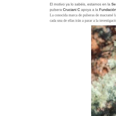
El motivo ya lo sabéis, estamos en la
Se
pulsera
Cruciani C
apoya a la
Fundación
La conocida marca de pulseras de macramé las
cada una de ellas irán a parar a la investigac
Necesarias
y
Estadísticas
Estas
cookies no
son
opcionales.
Son
necesarias
para que
funcione la
web. Para
que
podamos
mejorar la
funcionalidad
y estructura
de la web,
en base a