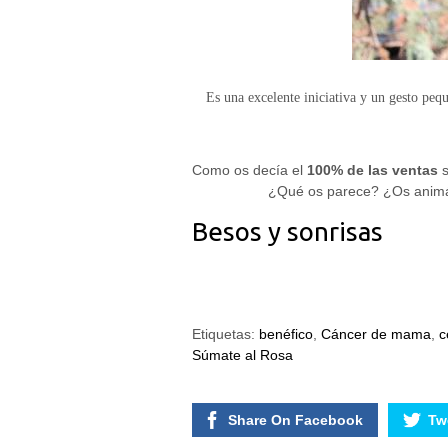
posibilidad de
ver contenido y
ofertas
personalizados.
Es una excelente iniciativa y un gesto pe
Como os decía el
100% de las ventas
s
¿Qué os parece? ¿Os animá
Besos y sonrisas
Etiquetas:
benéfico
,
Cáncer de mama
,
c
Súmate al Rosa
Share On Facebook
Twe