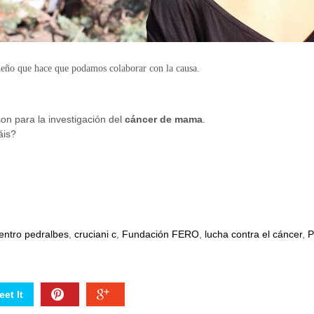
queño que hace que podamos colaborar con la causa.
on para la investigación del
cáncer de mama
.
is?
entro pedralbes
,
cruciani c
,
Fundación FERO
,
lucha contra el cáncer
,
P
et It