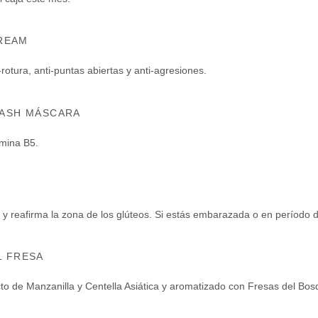
CREAM
-rotura, anti-puntas abiertas y anti-agresiones.
LASH MÁSCARA
amina B5.
a y reafirma la zona de los glúteos. Si estás embarazada o en período 
L FRESA
acto de Manzanilla y Centella Asiática y aromatizado con Fresas del B