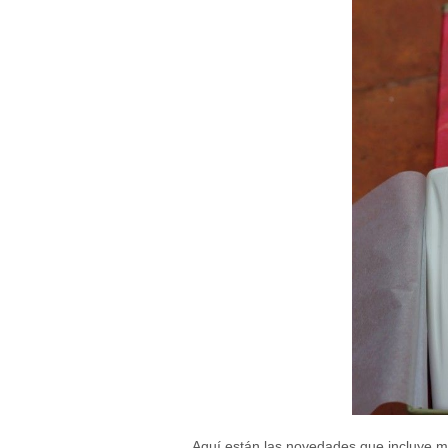
cómo se usa
la web.
Experiencia
Para que
nuestra web
funcione lo
mejor posible
durante tu
visita. Si
rechaza estas
cookies,
algunas
funcionalidades
desaparecerán
de la web.
Marketing
Al compartir tus
intereses y
comportamiento
mientras visitas
nuestro sitio,
aumentas la
Aquí están las novedades que incluye m