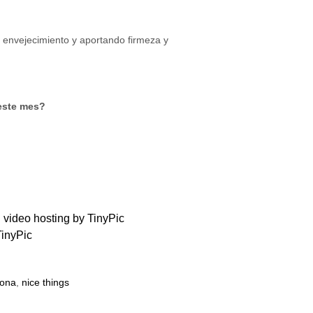
l envejecimiento y aportando firmeza y
 este mes?
lona
,
nice things