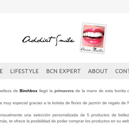
IRCHBOX Y NICE THINGS 
PRIMAVERA
BEAUTY
/ 22/03/2015
E
LIFESTYLE
BCN EXPERT
ABOUT
CON
belleza de
Birchbox
llegó la
primavera
de la mano de esta bonita c
 muy especial gracias a la bolsita de flores de jazmín de regalo de 
ensualmente una selección personalizada de 5 productos de belle
más, te ofrece la posibilidad de poder comprar los productos en su web