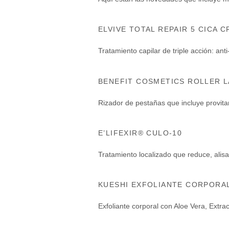
posibilidad de
ver contenido y
ofertas
personalizados.
ELVIVE TOTAL REPAIR 5 CICA 
Tratamiento capilar de triple acción: anti
BENEFIT COSMETICS ROLLER 
Rizador de pestañas que incluye provit
E’LIFEXIR® CULO-10
Tratamiento localizado que reduce, alis
KUESHI EXFOLIANTE CORPORA
Exfoliante corporal con Aloe Vera, Extr