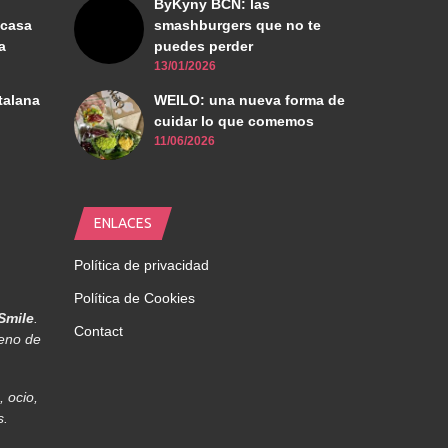
ByKyny BCN: las
 casa
smashburgers que no te
a
puedes perder
13/01/2026
talana
WEILO: una nueva forma de
cuidar lo que comemos
11/06/2026
ENLACES
Política de privacidad
Política de Cookies
Smile
.
Contact
leno de
 ocio,
s.