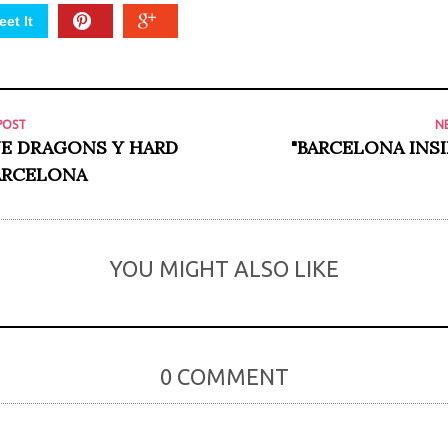
et It
POST
N
E DRAGONS Y HARD
"BARCELONA INS
ARCELONA
YOU MIGHT ALSO LIKE
0 COMMENT