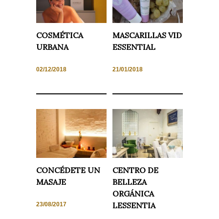
Experiencia
Para que
nuestra web
funcione lo
COSMÉTICA
MASCARILLAS VID
mejor posible
URBANA
ESSENTIAL
durante tu
visita. Si
rechaza estas
02/12/2018
21/01/2018
cookies,
algunas
funcionalidades
desaparecerán
de la web.
Marketing
Al compartir tus
intereses y
comportamiento
mientras visitas
nuestro sitio,
CONCÉDETE UN
CENTRO DE
aumentas la
MASAJE
BELLEZA
posibilidad de
ver contenido y
ORGÁNICA
ofertas
LESSENTIA
personalizados.
23/08/2017