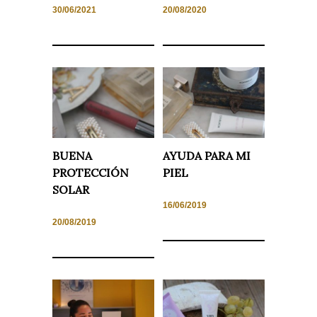
30/06/2021
20/08/2020
Necesarias
y
Estadísticas
Estas
cookies no
son
opcionales.
Son
BUENA
AYUDA PARA MI
necesarias
PROTECCIÓN
PIEL
para que
funcione la
SOLAR
web. Para
que
16/06/2019
podamos
20/08/2019
mejorar la
funcionalidad
y estructura
de la web, en
base a cómo
se usa la
web.