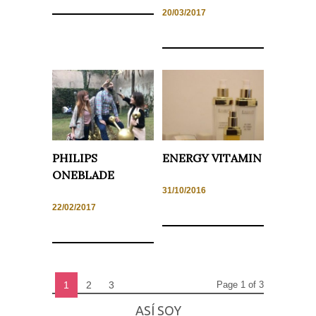
20/03/2017
PHILIPS
ENERGY VITAMIN
ONEBLADE
31/10/2016
22/02/2017
1
2
3
Page 1 of 3
ASÍ SOY