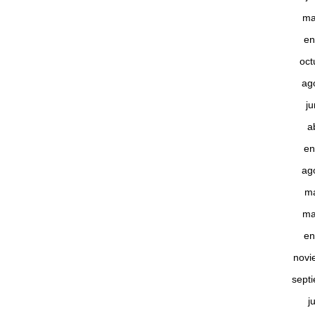
ma
en
oct
ag
j
a
en
ag
m
ma
en
novi
sept
j