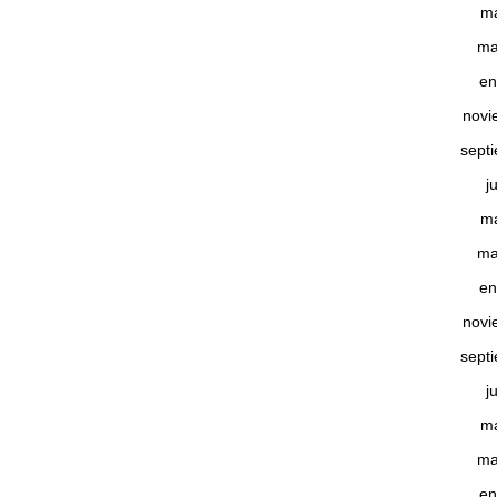
m
ma
en
novi
sept
j
m
ma
en
novi
sept
j
m
ma
en