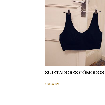
cómo se usa
la web.
Experiencia
Para que
nuestra web
funcione lo
mejor posible
durante tu
visita. Si
rechaza estas
cookies,
algunas
funcionalidades
desaparecerán
de la web.
SUJETADORES CÓMODOS
Marketing
Al compartir tus
18/05/2021
intereses y
comportamiento
mientras visitas
nuestro sitio,
aumentas la