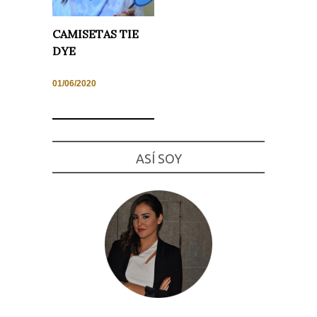
Experiencia
Para que
CAMISETAS TIE
nuestra web
funcione lo
DYE
mejor posible
durante tu
visita. Si
01/06/2020
rechaza estas
cookies,
algunas
funcionalidades
desaparecerán
de la web.
ASÍ SOY
Marketing
Al compartir tus
intereses y
comportamiento
mientras visitas
nuestro sitio,
aumentas la
posibilidad de
ver contenido y
ofertas
personalizados.