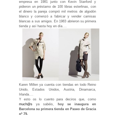
empresa en 1981 junto con Kevin Stanford y
Experiencia
pidieron un préstamo de 100 libras esterlinas, con
Para que
el dinero la pareja compró mil metros de algodón
nuestra web
blanco y comenzó a fabricar y vender camisas
funcione lo
blancas a sus amigos. En 1983 abrieron su primera
mejor posible
durante tu
tienda y así hasta hoy en día….
visita. Si
rechaza estas
cookies,
algunas
funcionalidades
desaparecerán
de la web.
Marketing
Al compartir tus
intereses y
comportamiento
mientras visitas
Karen Millen ya cuenta con tiendas en todo Reino
nuestro sitio,
Unido, Estados Unidos, Austria, Dinamarca,
aumentas la
Irlanda….
posibilidad de
Y esto os lo cuento para deciros que, como
ver contenido y
ofertas
much@s
ya sabéis,
hoy se inaugura en
personalizados.
Barcelona su primera tienda en Paseo de Gracia
nº 79.