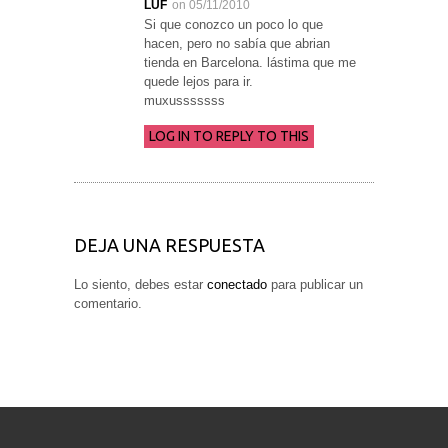
LUF
on 05/11/2010
Si que conozco un poco lo que
hacen, pero no sabía que abrian
tienda en Barcelona. lástima que me
quede lejos para ir.
muxusssssss
LOG IN TO REPLY TO THIS
DEJA UNA RESPUESTA
Lo siento, debes estar
conectado
para publicar un
comentario.