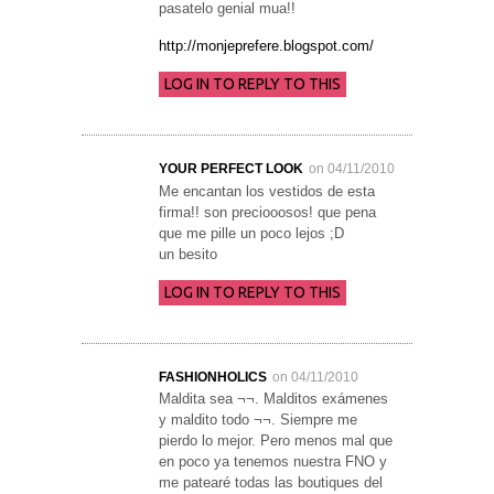
pasatelo genial mua!!
http://monjeprefere.blogspot.com/
LOG IN TO REPLY TO THIS
YOUR PERFECT LOOK
on 04/11/2010
Me encantan los vestidos de esta
firma!! son preciooosos! que pena
que me pille un poco lejos ;D
un besito
LOG IN TO REPLY TO THIS
FASHIONHOLICS
on 04/11/2010
Maldita sea ¬¬. Malditos exámenes
y maldito todo ¬¬. Siempre me
pierdo lo mejor. Pero menos mal que
en poco ya tenemos nuestra FNO y
me patearé todas las boutiques del