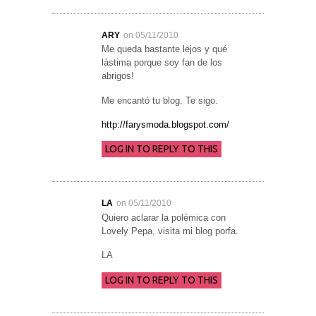
ARY
on 05/11/2010
Me queda bastante lejos y qué
lástima porque soy fan de los
abrigos!
Me encantó tu blog. Te sigo.
http://farysmoda.blogspot.com/
LOG IN TO REPLY TO THIS
LA
on 05/11/2010
Quiero aclarar la polémica con
Lovely Pepa, visita mi blog porfa.
LA
LOG IN TO REPLY TO THIS