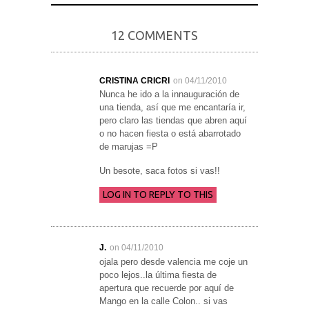
12 COMMENTS
CRISTINA CRICRI
on 04/11/2010
Nunca he ido a la innauguración de
una tienda, así que me encantaría ir,
pero claro las tiendas que abren aquí
o no hacen fiesta o está abarrotado
de marujas =P
Un besote, saca fotos si vas!!
LOG IN TO REPLY TO THIS
J.
on 04/11/2010
ojala pero desde valencia me coje un
poco lejos..la última fiesta de
apertura que recuerde por aquí de
Mango en la calle Colon.. si vas