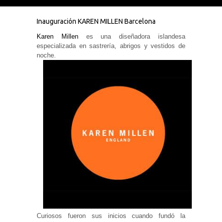
Inauguración KAREN MILLEN Barcelona
Karen Millen
es una diseñadora islandesa
especializada en sastrería, abrigos y vestidos de
Necesarias
noche.
y
Estadísticas
Estas
cookies no
son
opcionales.
Son
necesarias
para que
funcione la
web. Para
que
podamos
mejorar la
funcionalidad
y estructura
de la web, en
base a cómo
se usa la
web.
Curiosos fueron sus inicios cuando fundó la