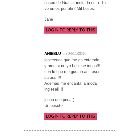
paseo de Gracia, incluída esta. Te
veremos por ahí? Mil besos.
Jane
LOG IN TO REPLY TO THIS
ANIEBLU
on 04/11/2010
jopeeeeee que me eh enterado
ytarde si no yo hubiese idooo!!!
con lo que me gustan ami esos
saraos!!!!
Además me encanta la moda
inglesa!!!!!
joooo que pena:(
Un besote
LOG IN TO REPLY TO THIS