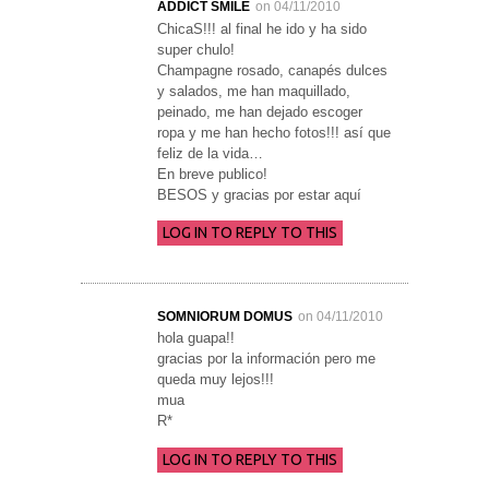
ADDICT SMILE
on 04/11/2010
ChicaS!!! al final he ido y ha sido
super chulo!
Champagne rosado, canapés dulces
y salados, me han maquillado,
peinado, me han dejado escoger
ropa y me han hecho fotos!!! así que
feliz de la vida…
En breve publico!
BESOS y gracias por estar aquí
LOG IN TO REPLY TO THIS
SOMNIORUM DOMUS
on 04/11/2010
hola guapa!!
gracias por la información pero me
queda muy lejos!!!
mua
R*
LOG IN TO REPLY TO THIS