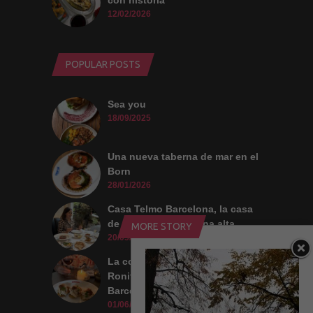
con historia
12/02/2026
POPULAR POSTS
Sea you
18/09/2025
Una nueva taberna de mar en el
Born
28/01/2026
Casa Telmo Barcelona, la casa
de comidas de la zona alta
MORE STORY
20/05/2026
La cocina sin etiquetas de
Ronit Stern en SuperAuto
Barcelona
01/06/2026