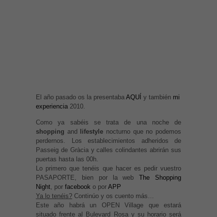
El año pasado os la presentaba
AQUÍ
y también
mi
experiencia
2010.
Como ya sabéis se trata de una noche de
shopping
and
lifestyle
nocturno que no podemos
perdernos.
Los establecimientos adheridos de
Passeig de Gràcia y calles colindantes abrirán sus
puertas hasta las 00h.
Lo primero que tenéis que hacer es pedir vuestro
PASAPORTE, bien por la web
The Shopping
Night
, por
facebook
o por
APP
Ya lo tenéis?
Continúo y os cuento más…
Este año habrá un OPEN Village que estará
situado frente al Bulevard Rosa y su horario será