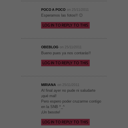
POCO A POCO
on 25/11/2011
Esperamos las fotos!! 🙂
LOG IN TO REPLY TO THIS
OBEBLOG
on 25/11/2011
Bueno pues ya nos contarás!!
LOG IN TO REPLY TO THIS
Necesarias
MIRIANA
on 25/11/2011
y
Al final ayer no pude ni saludarte
Estadísticas
¡qué mal!
Estas
Pero espero poder cruzarme contigo
cookies no
son
en la SNB ^_^
opcionales.
¡Un besote!
Son
necesarias
LOG IN TO REPLY TO THIS
para que
funcione la