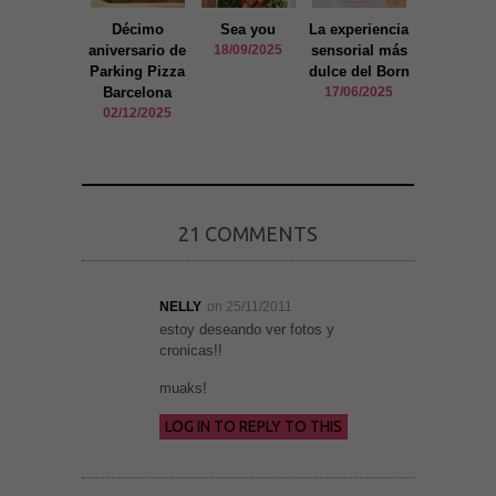
Décimo
Sea you
La experiencia
El Quillo B
aniversario de
18/09/2025
sensorial más
Tapas y Mú
Parking Pizza
dulce del Born
en Vivo en
Barcelona
17/06/2025
Born
02/12/2025
16/03/20
21 COMMENTS
NELLY
on 25/11/2011
estoy deseando ver fotos y
cronicas!!
muaks!
LOG IN TO REPLY TO THIS