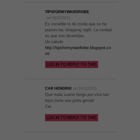
TIPSFORMYWARDROBE
on 26/11/2011
Es increible lo de moda que se ha
puesto las shopping nigth. La verdad
es que son divertidas.
Un saludo
http://tipsformywardrobe.blogspot.co
m/
LOG IN TO REPLY TO THIS
CAR HENDRIX
on 26/11/2011
Que mala suerte tengo por vivir tan
lejos,tiene una pinta genial!
Car
LOG IN TO REPLY TO THIS