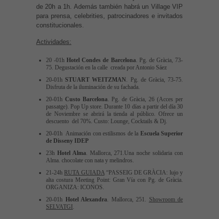
de 20h a 1h. Además también habrá un Village VIP
para prensa, celebrities, patrocinadores e invitados
constitucionales.
Actividades:
20 -01h
Hotel Condes de Barcelona
. Pg. de Gràcia, 73-
75. Degustación en la calle creada por Antonio Sáez
20-01h
STUART WEITZMAN
. Pg. de Gràcia, 73-75.
Disfruta de la iluminación de su fachada.
20-01h
Custo Barcelona
. Pg. de Gràcia, 26 (Acces per
passatge). Pop Up store. Durante 10 días a partir del día 30
de Noviembre se abrirá la tienda al público. Ofrece un
descuento del 70%. Custo: Lounge, Cocktails & Dj.
20-01h Animación con estilismos de la
Escuela Superior
de Disseny IDEP
23h
Hotel Alma
. Mallorca, 271.Una noche solidaria con
Alma. chocolate con nata y melindros.
21-24h
RUTA GUIADA
“PASSEIG DE GRÀCIA: lujo y
alta costura Meeting Point: Gran Vía con Pg. de Gràcia.
ORGANIZA: ICONOS.
20-01h
Hotel Alexandra
. Mallorca, 251.
Showroom de
SELVATGI
.