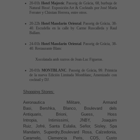
20-01h
Hotel Majestic
. Passeig de Gràcia, 68, burbuja de
Natural Bissé. Exposición Art & Cocktails por José María
Ferrater y Chistian Herrera, entre otros.
20-22h
Hotel Mandarin Oriental
. Passeig de Gràcia, 38-
40. Escudella en la calle by Carme Ruscalleda y Raul
Ballam.
24-01h
Hotel Mandarin Oriental
. Passeig de Gràcia, 38-
40. Restaurante Blanc
Xocolatada amb xurros de Jean-Luc Figueras.
20-01h
MONTBLANC
. Passeig de Gràcia, 99. Primicia
de la nueva Edición Limitada Montblanc, Amenizado con
cocktail y DJ.
Shopping Stores:
Aeronautica Militare, Armand
Basi, Bershka, Blanco, Boulevard dels
Antiquaris, Brioni, Guess, Hoss
Intropia, Intimissimi, JNBY, Joaquim
Ruiz, Jofré, Santa Eulalia, Señor, Sisley, Spa
Mandarin, Superdry,Boulevard Rosa, Calzedonia,
Caramelo, Clemencia Peris, COS, Custo