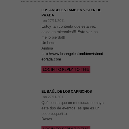
LOS ANGELES TAMBIEN VISTEN DE
PRADA
on 27/11/2011
Estoy tan contenta que esta vez
caiga en miercoles!!! Esta vez no
me lo pierdo!!!
Un beso
Ainhoa
http://www.losangelestambienvistend
eprada.com
LOG IN TO REPLY TO THIS
EL BAÚL DE LOS CAPRICHOS
on 27/11/2011
Qué penita que en mi ciudad no haya
este tipo de eventos, es que es un
poco pequeñita.
Besos