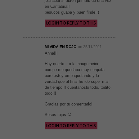
jo..haber si abren primark de una vez
en Cantabria!!
besucos guapa y buen finde=)
LOG IN TO REPLY TO THIS
MI VIDA EN ROJO
on 25/11/2011
Anna!!!
Hoy quería ir a la inauguración
porque me quedaba muy cerquita
pero estoy empaquetando y la
verdad que al final he ido super mal
de tiempo!!! cuéntanoslo todo, todito,
todo!!!
Gracias por tu comentario!
Besos rojos 😉
LOG IN TO REPLY TO THIS