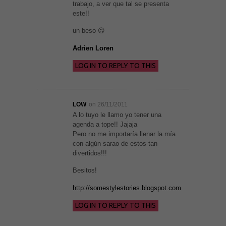
trabajo, a ver que tal se presenta
este!!
un beso 😉
Adrien Loren
LOG IN TO REPLY TO THIS
LOW
on 26/11/2011
A lo tuyo le llamo yo tener una
agenda a tope!! Jajaja
Pero no me importaría llenar la mía
con algún sarao de estos tan
divertidos!!!
Besitos!
http://somestylestories.blogspot.com
LOG IN TO REPLY TO THIS