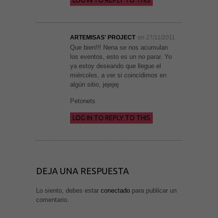
LOG IN TO REPLY TO THIS
ARTEMISAS' PROJECT
on 27/11/2011
Que bien!!! Nena se nos acumulan
los eventos, esto es un no parar. Yo
ya estoy deseando que llegue el
miércoles, a ver si coincidimos en
algún sitio, jejejej
Petonets
LOG IN TO REPLY TO THIS
DEJA UNA RESPUESTA
Lo siento, debes estar
conectado
para publicar un
comentario.