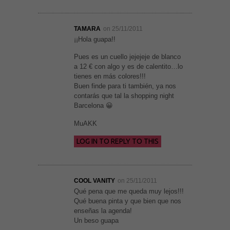
web. Para
que
podamos
TAMARA
on 25/11/2011
mejorar la
funcionalidad
¡¡Hola guapa!!
y estructura
de la web, en
Pues es un cuello jejejeje de blanco
base a cómo
a 12 € con algo y es de calentito…lo
se usa la
web.
tienes en más colores!!!
Buen finde para ti también, ya nos
contarás que tal la shopping night
Barcelona 😀
Experiencia
Para que
MuAKK
nuestra web
funcione lo
mejor posible
LOG IN TO REPLY TO THIS
durante tu
visita. Si
rechaza estas
cookies,
algunas
COOL VANITY
on 25/11/2011
funcionalidades
Qué pena que me queda muy lejos!!!
desaparecerán
Qué buena pinta y que bien que nos
de la web.
enseñas la agenda!
Un beso guapa