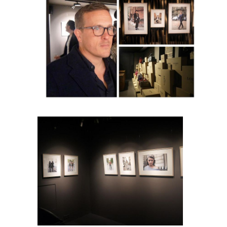
Experiencia
Para que
nuestra web
funcione lo
mejor posible
durante tu
visita. Si
rechaza estas
cookies,
algunas
funcionalidades
desaparecerán
de la web.
Marketing
Al compartir tus
intereses y
comportamiento
mientras visitas
nuestro sitio,
aumentas la
posibilidad de
ver contenido y
ofertas
personalizados.