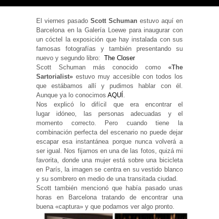
El viernes pasado
Scott Schuman
estuvo aquí en
Barcelona en la Galería Loewe para inaugurar con
un cóctel la exposición que hay instalada con sus
famosas fotografías y también presentando su
Necesarias
nuevo y segundo libro:
The Closer
y
Estadísticas
Scott Schuman más conocido como
«The
Estas
Sartorialist»
estuvo muy accesible con todos los
cookies no
que estábamos allí y pudimos hablar con él.
son
Aunque ya lo conocimos
AQUÍ
.
opcionales.
Son
Nos explicó lo difícil que era encontrar el
necesarias
lugar idóneo, las personas adecuadas y el
para que
momento correcto. Pero cuando tiene la
funcione la
combinación perfecta del escenario no puede dejar
web. Para
que
escapar esa instantánea porque nunca volverá a
podamos
ser igual. Nos fijamos en una de las fotos, quizá mi
mejorar la
favorita, donde una mujer está sobre una bicicleta
funcionalidad
en París, la imagen se centra en su vestido blanco
y estructura
de la web, en
y su sombrero en medio de una transitada ciudad.
base a cómo
Scott también mencionó que había pasado unas
se usa la
horas en Barcelona tratando de encontrar una
web.
buena «captura» y que podamos ver algo pronto.