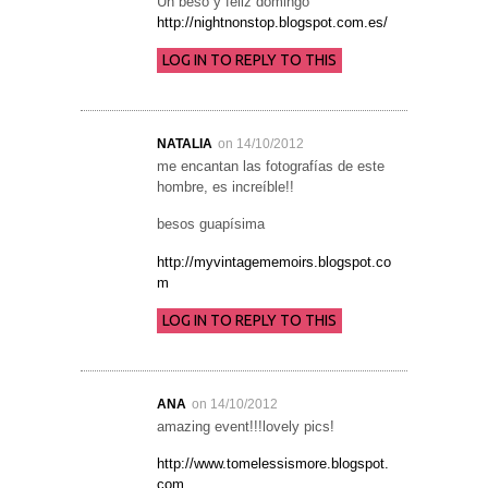
Un beso y feliz domingo
http://nightnonstop.blogspot.com.es/
LOG IN TO REPLY TO THIS
NATALIA
on 14/10/2012
me encantan las fotografías de este
hombre, es increíble!!
besos guapísima
http://myvintagememoirs.blogspot.co
m
LOG IN TO REPLY TO THIS
ANA
on 14/10/2012
amazing event!!!lovely pics!
http://www.tomelessismore.blogspot.
com