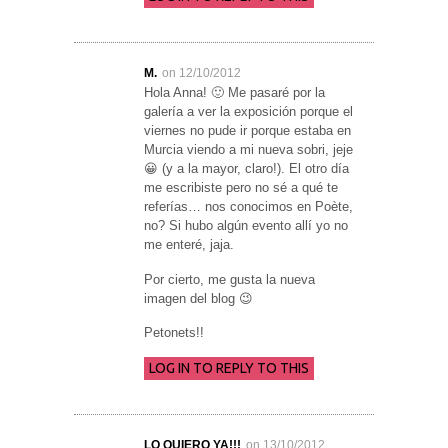
M.
on 12/10/2012
Hola Anna! 🙂 Me pasaré por la
galería a ver la exposición porque el
viernes no pude ir porque estaba en
Murcia viendo a mi nueva sobri, jeje
😀 (y a la mayor, claro!). El otro día
me escribiste pero no sé a qué te
referías… nos conocimos en Poète,
no? Si hubo algún evento allí yo no
me enteré, jaja.
Por cierto, me gusta la nueva
imagen del blog 😉
Petonets!!
LOG IN TO REPLY TO THIS
LO QUIERO YA!!!
on 13/10/2012