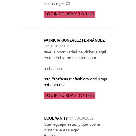
Besos rojos 😉
LOG IN TO REPLY TO THIS
PATRICIA GONZÁLEZ FERNÁNDEZ
on 13/10/2012
tuve la oportunidad de visitarla aqui
en madrid y me encantoooo =)
un bsitooo
http://thefantasticfashionworld.blogs
pot.com.es/
LOG IN TO REPLY TO THIS
COOL VANITY
on 13/10/2012
Qué reguapa estás y que buena
pinta tiene esa expo!
Besos