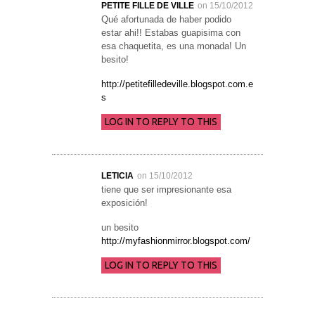
PETITE FILLE DE VILLE
on 15/10/2012
Qué afortunada de haber podido
estar ahi!! Estabas guapisima con
esa chaquetita, es una monada! Un
besito!
http://petitefilledeville.blogspot.com.e
s
LOG IN TO REPLY TO THIS
LETICIA
on 15/10/2012
tiene que ser impresionante esa
exposición!
un besito
http://myfashionmirror.blogspot.com/
LOG IN TO REPLY TO THIS