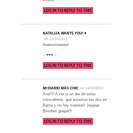
LOG IN TO REPLY TO THIS
NATALIJA WANTS YOU! ♥
on 13/10/2012
Awesomeeeee!
– ♥♥♥ –
LOG IN TO REPLY TO THIS
MI DIARIO MÁS CHIC
on 14/10/2012
Ana!!!! A ver si un dia de estos
coincidimos, que estamos las dos en
Barna y no hay manera!! Jejejeje
Besotes guapa!!!
LOG IN TO REPLY TO THIS