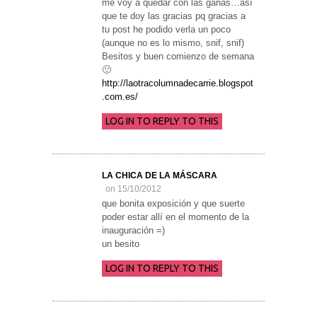
me voy a quedar con las ganas…así
que te doy las gracias pq gracias a
tu post he podido verla un poco
(aunque no es lo mismo, snif, snif)
Besitos y buen comienzo de semana
🙂
http://laotracolumnadecarrie.blogspot
.com.es/
LOG IN TO REPLY TO THIS
LA CHICA DE LA MÁSCARA
on 15/10/2012
que bonita exposición y que suerte
poder estar allí en el momento de la
inauguración =)
un besito
LOG IN TO REPLY TO THIS