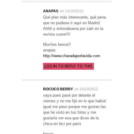
ANAPAS
on 14/10/2012
Qué plan más interesante, qué pena
que no pudiese ir aquí en Madrid.
Ahhh y enhorabuena por salir en la
revista cuore!!!!
Muchos besos!!
anapas
http://www.charadaporlavida.com
LOG IN TO REPLY TO THIS
ROCOCO BERRY
on 14/10/2012
vaya pues pasé por delante el
viernes y no me fijé en lo que había!
igual me paso porque me gustan las
que he visto en tus fotos y me
gustaría ver esa que dices de la
chica en bici por parís
besos