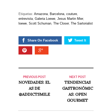
Etiquetas:
Amazona
,
Barcelona
,
couture
,
entrevista
,
Galeria Loewe
,
Jesus Martin Mier
,
loewe
,
Scott Schuman
,
The Closer
,
The Sartorialist
Share On Facebook
Tweet It
PREVIOUS POST
NEXT POST
NOVEDADES: EL
TENDENCIAS
AS DE
GASTRONÓMIC
@ADDICTSMILE
AS: OPEN
GOURMET