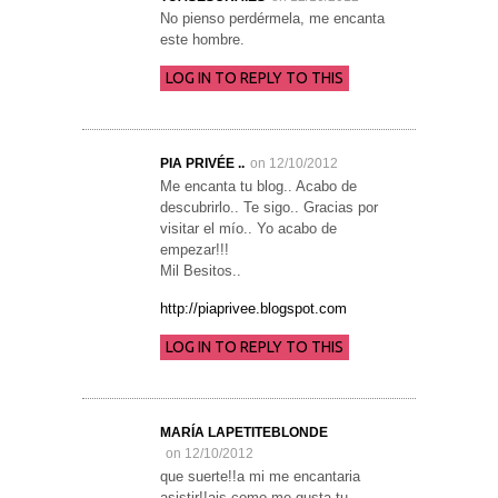
No pienso perdérmela, me encanta
este hombre.
LOG IN TO REPLY TO THIS
PIA PRIVÉE ..
on 12/10/2012
Me encanta tu blog.. Acabo de
descubrirlo.. Te sigo.. Gracias por
visitar el mío.. Yo acabo de
empezar!!!
Mil Besitos..
http://piaprivee.blogspot.com
LOG IN TO REPLY TO THIS
MARÍA LAPETITEBLONDE
on 12/10/2012
que suerte!!a mi me encantaria
asistir!!ais,como me gusta tu