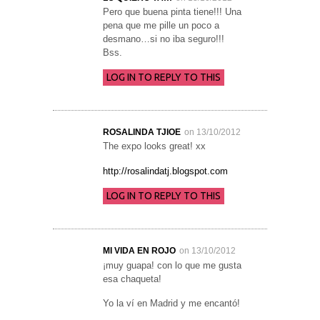
Pero que buena pinta tiene!!! Una
pena que me pille un poco a
desmano…si no iba seguro!!!
Bss.
LOG IN TO REPLY TO THIS
ROSALINDA TJIOE
on 13/10/2012
The expo looks great! xx
http://rosalindatj.blogspot.com
LOG IN TO REPLY TO THIS
MI VIDA EN ROJO
on 13/10/2012
¡muy guapa! con lo que me gusta
esa chaqueta!
Yo la ví en Madrid y me encantó!