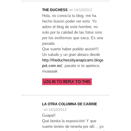
THE DUCHESS
on 14/10/2012
Hola, no conocía tu blog, me ha
hecho ilusion poder ver esto. Yo
adoro el blog de este hombre, no
solo por la calidad de las fotos sino
por los estilismos que saca. Es una
pasada.
Que suerte haber podido asistir!!!.
Un saludo y un gran abrazo desde
http://theduchessbyanapizarro.blogs
pot.com.es/
, pasate si te apetece,
muaaaak
LOG IN TO REPLY TO THIS
LA OTRA COLUMNA DE CARRIE
on 14/10/2012
Guapa!!
Qué bonita la exposición! Y que
suerte tenéis de tenerla por allí….yo