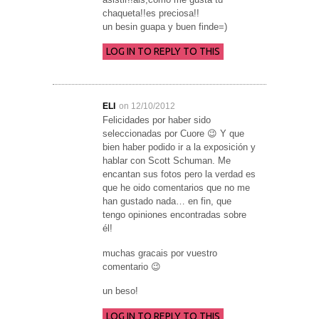
chaqueta!!es preciosa!!
un besin guapa y buen finde=)
LOG IN TO REPLY TO THIS
ELI
on 12/10/2012
Felicidades por haber sido
seleccionadas por Cuore 😉 Y que
bien haber podido ir a la exposición y
hablar con Scott Schuman. Me
encantan sus fotos pero la verdad es
que he oido comentarios que no me
han gustado nada… en fin, que
tengo opiniones encontradas sobre
él!
muchas gracais por vuestro
comentario 😉
un beso!
LOG IN TO REPLY TO THIS