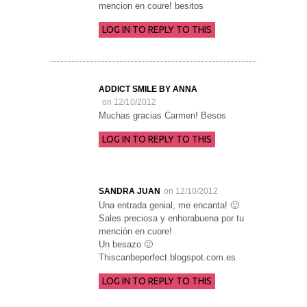
mencion en coure! besitos
LOG IN TO REPLY TO THIS
ADDICT SMILE BY ANNA
on 12/10/2012
Muchas gracias Carmen! Besos
LOG IN TO REPLY TO THIS
SANDRA JUAN
on 12/10/2012
Una entrada genial, me encanta! 🙂
Sales preciosa y enhorabuena por tu
mención en cuore!
Un besazo 🙂
Thiscanbeperfect.blogspot.com.es
LOG IN TO REPLY TO THIS