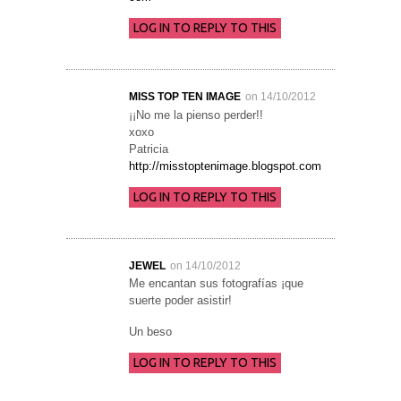
LOG IN TO REPLY TO THIS
MISS TOP TEN IMAGE
on 14/10/2012
¡¡No me la pienso perder!!
xoxo
Patricia
http://misstoptenimage.blogspot.com
LOG IN TO REPLY TO THIS
JEWEL
on 14/10/2012
Me encantan sus fotografías ¡que
suerte poder asistir!
Un beso
LOG IN TO REPLY TO THIS