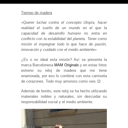
Tiempo de madera
«Querer luchar contra el concepto Utopía, hacer
realidad el sueño de un mundo en el que la
Necesarias
capacidad de desarrollo humano no entra en
y
conflicto con la estabilidad del planeta. Tener como
Estadísticas
Estas
misión el impregnar todo lo que hace de pasión,
cookies no
innovación y cuidado con el medio ambiente»
son
opcionales.
¿Es o no ideal esta misión? Así se presenta la
Son
marca Barcelonesa
MAM Originals
y en estas fotos
necesarias
para que
estreno su reloj de madera que me tiene
funcione la
enamorada, por eso lo combiné con esta camiseta
web. Para
de corazones. Todo muy amoroso como veis 😉
que
podamos
mejorar la
Además de bonito, este reloj se ha hecho utilizando
funcionalidad
materiales nobles y naturales, sin descuidar su
y estructura
responsabilidad social y el medio ambiente.
de la web, en
base a cómo
se usa la
web.