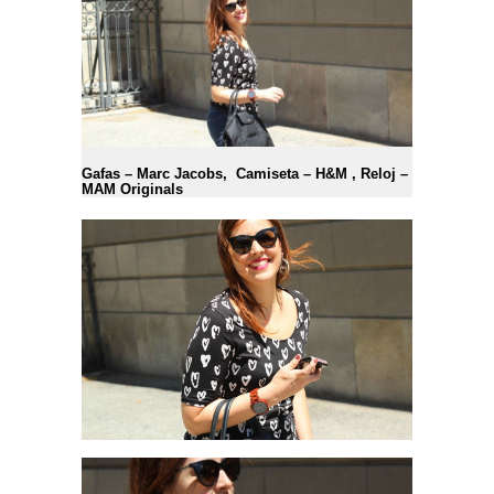
Experiencia
Para que
nuestra web
funcione lo
mejor posible
durante tu
visita. Si
rechaza estas
cookies,
Gafas – Marc Jacobs, Camiseta – H&M , Reloj –
algunas
MAM Originals
funcionalidades
desaparecerán
de la web.
Marketing
Al compartir tus
intereses y
comportamiento
mientras visitas
nuestro sitio,
aumentas la
posibilidad de
ver contenido y
ofertas
personalizados.