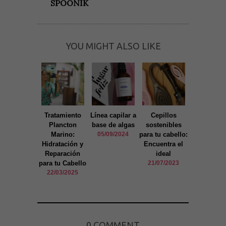
SPOONIK
funcione lo
mejor posible
durante tu
visita. Si
rechaza estas
cookies,
YOU MIGHT ALSO LIKE
algunas
funcionalidades
desaparecerán
de la web.
Marketing
Al compartir tus
Tratamiento
Línea capilar a
Cepillos
Descubre 
intereses y
Plancton
base de algas
sostenibles
Perfume
comportamiento
Marino:
05/09/2024
para tu cabello:
Irresistible
mientras visitas
nuestro sitio,
Hidratación y
Encuentra el
elegancia
aumentas la
Reparación
ideal
encant
posibilidad de
para tu Cabello
21/07/2023
09/07/20
ver contenido y
22/03/2025
ofertas
personalizados.
0 COMMENT