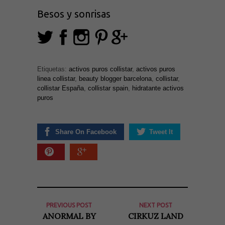
Besos y sonrisas
Necesarias
y
Estadísticas
Estas
cookies no
son
Etiquetas:
activos puros collistar
,
activos puros
opcionales.
Son
linea collistar
,
beauty blogger barcelona
,
collistar
,
necesarias
collistar España
,
collistar spain
,
hidratante activos
para que
puros
funcione la
web. Para
que
podamos
mejorar la
Share On Facebook
Tweet It
funcionalidad
y estructura
de la web, en
base a cómo
se usa la
web.
PREVIOUS POST
NEXT POST
Experiencia
Para que
ANORMAL BY
CIRKUZ LAND
nuestra web