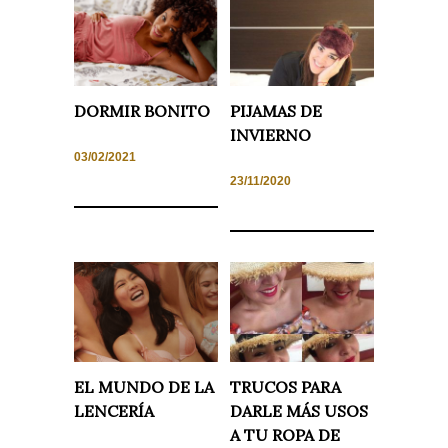
Experiencia
Para que
nuestra web
funcione lo
mejor posible
durante tu
DORMIR BONITO
PIJAMAS DE
visita. Si
rechaza estas
INVIERNO
cookies,
03/02/2021
algunas
funcionalidades
23/11/2020
desaparecerán
de la web.
Marketing
Al compartir tus
intereses y
comportamiento
mientras visitas
nuestro sitio,
aumentas la
posibilidad de
EL MUNDO DE LA
TRUCOS PARA
ver contenido y
ofertas
LENCERÍA
DARLE MÁS USOS
personalizados.
A TU ROPA DE