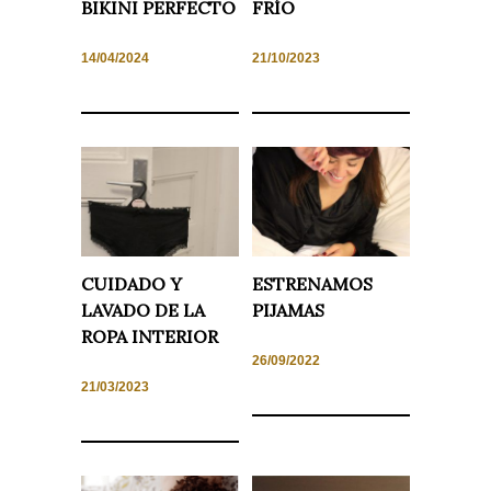
BIKINI PERFECTO
FRÍO
14/04/2024
21/10/2023
Necesarias
y
Estadísticas
Estas
cookies no
son
opcionales.
Son
necesarias
para que
CUIDADO Y
ESTRENAMOS
funcione la
web. Para
LAVADO DE LA
PIJAMAS
que
podamos
ROPA INTERIOR
mejorar la
26/09/2022
funcionalidad
y estructura
21/03/2023
de la web, en
base a cómo
se usa la
web.