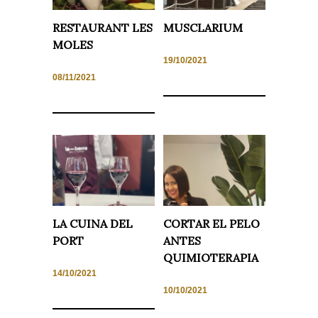
Experiencia
RESTAURANT LES
MUSCLARIUM
Para que
nuestra web
MOLES
funcione lo
mejor posible
19/10/2021
durante tu
08/11/2021
visita. Si
rechaza estas
cookies,
algunas
funcionalidades
desaparecerán
de la web.
Marketing
Al compartir tus
intereses y
LA CUINA DEL
CORTAR EL PELO
comportamiento
mientras visitas
PORT
ANTES
nuestro sitio,
aumentas la
QUIMIOTERAPIA
posibilidad de
14/10/2021
ver contenido y
ofertas
10/10/2021
personalizados.