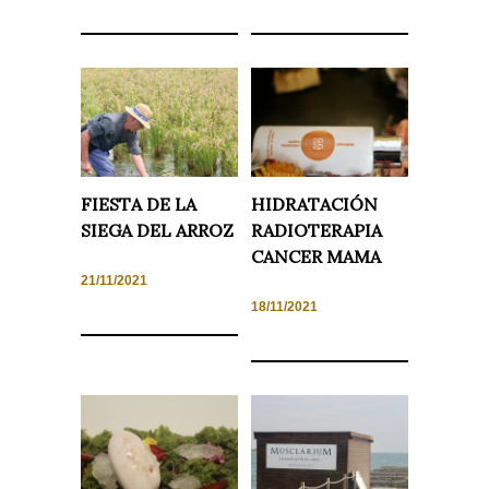
Necesarias
y
Estadísticas
Estas
cookies no
son
FIESTA DE LA
HIDRATACIÓN
opcionales.
SIEGA DEL ARROZ
RADIOTERAPIA
Son
necesarias
CANCER MAMA
para que
21/11/2021
funcione la
web. Para
18/11/2021
que
podamos
mejorar la
funcionalidad
y estructura
de la web, en
base a cómo
se usa la
web.